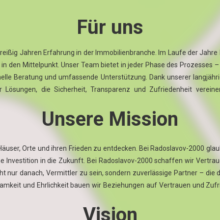
Für uns
eißig Jahren Erfahrung in der Immobilienbranche. Im Laufe der Jahre
 in den Mittelpunkt. Unser Team bietet in jeder Phase des Prozesses – 
ionelle Beratung und umfassende Unterstützung. Dank unserer langjäh
 Lösungen, die Sicherheit, Transparenz und Zufriedenheit vereine
Unsere Mission
Häuser, Orte und ihren Frieden zu entdecken. Bei Radoslavov-2000 glau
e Investition in die Zukunft. Bei Radoslavov-2000 schaffen wir Vertra
ht nur danach, Vermittler zu sein, sondern zuverlässige Partner – die
amkeit und Ehrlichkeit bauen wir Beziehungen auf Vertrauen und Zufr
Vision